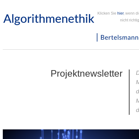
Klicken Sie
hier
, wenn d
nicht richt
Projektnewsletter
D
d