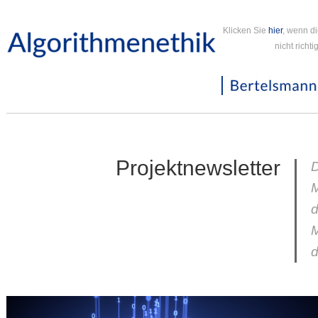
Klicken Sie
hier
, wenn d
nicht richt
Projektnewsletter
D
d