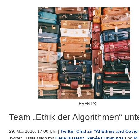
EVENTS
Team „Ethik der Algorithmen“ un
29. Mai 2020, 17:00 Uhr |
Twitter-Chat zu "AI Ethics and Covid
Twitter | Diskussion mit
Carla Hustedt
,
Renée Cummings
und
Mi