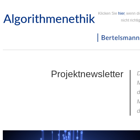
Klicken Sie
hier
, wenn d
nicht richt
Projektnewsletter
D
d