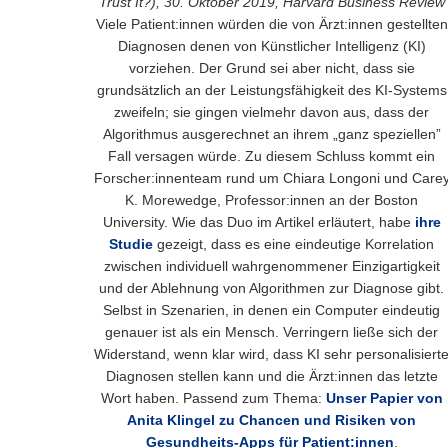
Trust It?), 30. Oktober 2019, Harvard Business Review
Viele Patient:innen würden die von Ärzt:innen gestellten
Diagnosen denen von Künstlicher Intelligenz (KI)
vorziehen. Der Grund sei aber nicht, dass sie
grundsätzlich an der Leistungsfähigkeit des KI-Systems
zweifeln; sie gingen vielmehr davon aus, dass der
Algorithmus ausgerechnet an ihrem „ganz speziellen”
Fall versagen würde. Zu diesem Schluss kommt ein
Forscher:innenteam rund um Chiara Longoni und Care
K. Morewedge, Professor:innen an der Boston
University. Wie das Duo im Artikel erläutert, habe
ihre
Studie
gezeigt, dass es eine eindeutige Korrelation
zwischen individuell wahrgenommener Einzigartigkeit
und der Ablehnung von Algorithmen zur Diagnose gibt.
Selbst in Szenarien, in denen ein Computer eindeutig
genauer ist als ein Mensch. Verringern ließe sich der
Widerstand, wenn klar wird, dass KI sehr personalisiert
Diagnosen stellen kann und die Ärzt:innen das letzte
Wort haben. Passend zum Thema:
Unser Papier von
Anita Klingel zu Chancen und Risiken von
Gesundheits-Apps für Patient:innen
.