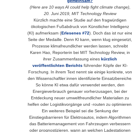
gemeinsam?
(Here are 10 ways AI could help fight climate change),
20. Juni 2019, MIT Technology Review
Kürzlich machte eine Studie auf den fragwürdigen
ökologischen Fußabdruck von Künstlicher Intelligenz
(KI) aufmerksam (
Erlesenes #72
). Doch das ist nur ein
Seite der Medaille. Denn KI kann, wenn klug eingesetzt,
Prozesse klimafreundlicher werden lassen, schreibt
Karen Hao, Reporterin bei MIT Technology Review, in
ihrer Zusammenfassung eines
kürzlich
veröffentlichten Berichts
führender Köpfe der KI-
Forschung. In ihrem Text nennt sie einige konkrete, von
den Wissenschaftler:innen identifizierte Einsatzbereiche
So könne KI etwa dafür verwendet werden, den
Energieverbrauch genauer vorherzusagen, bei der
Entdeckung neuer umweltfreundlicher Materialien zu
helfen oder Logistikvorgänge und -routen zu optimieren
Ein weiteres Beispiel sei die Senkung der
Einstiegsbarrieren für Elektroautos, indem Algorithmen
das Batteriemanagement von Fahrzeugen verbessern
oder prognostizieren, wann an welchen Ladestationen