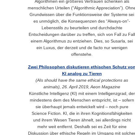
Algorithmen ein größeres Vertrauen schenken als
menschlichen Urteilen (“Algorithmic Appreciation”). Ohn
Grundwissen über die Funktionsweise der Systeme sei
es unmöglich, die Konsequenzen des “Always-on”-
Lebensstils zu beurteilen und durchdachte
Entscheidungen darüber zu treffen, sich von Fall zu Fall
einem Algorithmus zu entziehen. Dies, so Susarla, sei
ein Luxus, der derzeit und de facto nur wenigen
offenstehe.
Zwei Philosophen diskutieren ethischen Schutz vo
KI analog zu Tieren
(AIs should have the same ethical protections as
animals), 26. April 2019, Aeon Magazine
Künstliche Intelligenz (KI) mit einem Intelligenzgrad, der
mindestens dem des Menschen entspricht, ist – sofern
sie überhaupt jemals entwickelt wird – noch pure
Science Fiction. KI, die in ihren Kognitionsfähigkeiten
und ihrem Wesen Tieren ähnelt, sei allerdings nicht
mehr weit entfernt. Deshalb sei es Zeit für eine
Diskussion über ethische Regeln im Umgang mit solche