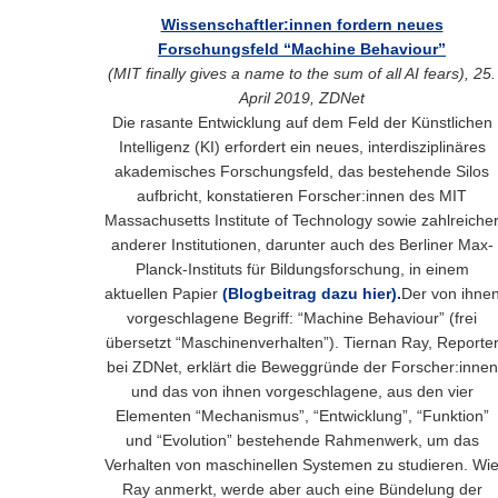
Wissenschaftler:innen fordern neues
Forschungsfeld “Machine Behaviour”
(MIT finally gives a name to the sum of all AI fears), 25.
April 2019, ZDNet
Die rasante Entwicklung auf dem Feld der Künstlichen
Intelligenz (KI) erfordert ein neues, interdisziplinäres
akademisches Forschungsfeld, das bestehende Silos
aufbricht, konstatieren Forscher:innen des MIT
Massachusetts Institute of Technology sowie zahlreiche
anderer Institutionen, darunter auch des Berliner Max-
Planck-Instituts für Bildungsforschung, in einem
aktuellen Papier
(Blogbeitrag dazu hier).
Der von ihne
vorgeschlagene Begriff: “Machine Behaviour” (frei
übersetzt “Maschinenverhalten”). Tiernan Ray, Reporte
bei ZDNet, erklärt die Beweggründe der Forscher:innen
und das von ihnen vorgeschlagene, aus den vier
Elementen “Mechanismus”, “Entwicklung”, “Funktion”
und “Evolution” bestehende Rahmenwerk, um das
Verhalten von maschinellen Systemen zu studieren. Wi
Ray anmerkt, werde aber auch eine Bündelung der