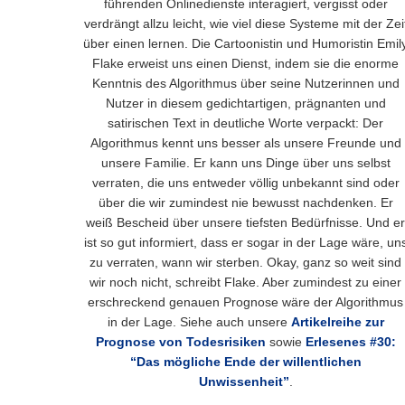
führenden Onlinedienste interagiert, vergisst oder
verdrängt allzu leicht, wie viel diese Systeme mit der Zei
über einen lernen. Die Cartoonistin und Humoristin Emil
Flake erweist uns einen Dienst, indem sie die enorme
Kenntnis des Algorithmus über seine Nutzerinnen und
Nutzer in diesem gedichtartigen, prägnanten und
satirischen Text in deutliche Worte verpackt: Der
Algorithmus kennt uns besser als unsere Freunde und
unsere Familie. Er kann uns Dinge über uns selbst
verraten, die uns entweder völlig unbekannt sind oder
über die wir zumindest nie bewusst nachdenken. Er
weiß Bescheid über unsere tiefsten Bedürfnisse. Und er
ist so gut informiert, dass er sogar in der Lage wäre, un
zu verraten, wann wir sterben. Okay, ganz so weit sind
wir noch nicht, schreibt Flake. Aber zumindest zu einer
erschreckend genauen Prognose wäre der Algorithmus
in der Lage. Siehe auch unsere
Artikelreihe zur
Prognose von Todesrisiken
sowie
Erlesenes #30:
“Das mögliche Ende der willentlichen
Unwissenheit”
.