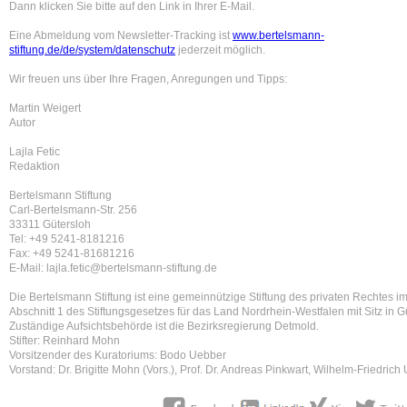
Dann klicken Sie bitte auf den Link in Ihrer E-Mail.
Eine Abmeldung vom Newsletter-Tracking ist
www.bertelsmann-
stiftung.de/de/system/datenschutz
jederzeit möglich.
Wir freuen uns über Ihre Fragen, Anregungen und Tipps:
Martin Weigert
Autor
Lajla Fetic
Redaktion
Bertelsmann Stiftung
Carl-Bertelsmann-Str. 256
33311 Gütersloh
Tel: +49 5241-8181216
Fax: +49 5241-81681216
E-Mail: lajla.fetic@bertelsmann-stiftung.de
Die Bertelsmann Stiftung ist eine gemeinnützige Stiftung des privaten Rechtes i
Abschnitt 1 des Stiftungsgesetzes für das Land Nordrhein-Westfalen mit Sitz in G
Zuständige Aufsichtsbehörde ist die Bezirksregierung Detmold.
Stifter: Reinhard Mohn
Vorsitzender des Kuratoriums: Bodo Uebber
Vorstand: Dr. Brigitte Mohn (Vors.), Prof. Dr. Andreas Pinkwart, Wilhelm-Friedrich