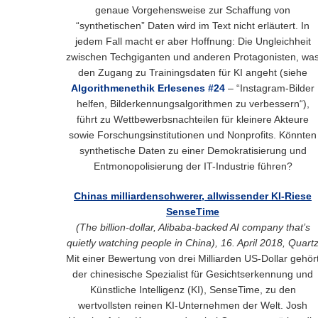
genaue Vorgehensweise zur Schaffung von
“synthetischen” Daten wird im Text nicht erläutert. In
jedem Fall macht er aber Hoffnung: Die Ungleichheit
zwischen Techgiganten und anderen Protagonisten, wa
den Zugang zu Trainingsdaten für KI angeht (siehe
Algorithmenethik Erlesenes #24
– “Instagram-Bilder
helfen, Bilderkennungsalgorithmen zu verbessern“),
führt zu Wettbewerbsnachteilen für kleinere Akteure
sowie Forschungsinstitutionen und Nonprofits. Könnten
synthetische Daten zu einer Demokratisierung und
Entmonopolisierung der IT-Industrie führen?
Chinas milliardenschwerer, allwissender KI-Riese
SenseTime
(The billion-dollar, Alibaba-backed AI company that’s
quietly watching people in China), 16. April 2018, Quart
Mit einer Bewertung von drei Milliarden US-Dollar gehör
der chinesische Spezialist für Gesichtserkennung und
Künstliche Intelligenz (KI), SenseTime, zu den
wertvollsten reinen KI-Unternehmen der Welt. Josh