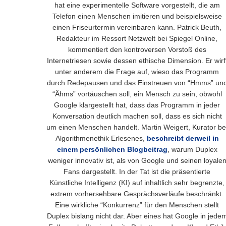
hat eine experimentelle Software vorgestellt, die am
Telefon einen Menschen imitieren und beispielsweise
einen Friseurtermin vereinbaren kann. Patrick Beuth,
Redakteur im Ressort Netzwelt bei Spiegel Online,
kommentiert den kontroversen Vorstoß des
Internetriesen sowie dessen ethische Dimension. Er wirf
unter anderem die Frage auf, wieso das Programm
durch Redepausen und das Einstreuen von “Hmms” un
“Ähms” vortäuschen soll, ein Mensch zu sein, obwohl
Google klargestellt hat, dass das Programm in jeder
Konversation deutlich machen soll, dass es sich nicht
um einen Menschen handelt. Martin Weigert, Kurator be
Algorithmenethik Erlesenes,
beschreibt derweil in
einem persönlichen Blogbeitrag
, warum Duplex
weniger innovativ ist, als von Google und seinen loyale
Fans dargestellt. In der Tat ist die präsentierte
Künstliche Intelligenz (KI) auf inhaltlich sehr begrenzte,
extrem vorhersehbare Gesprächsverläufe beschränkt.
Eine wirkliche “Konkurrenz” für den Menschen stellt
Duplex bislang nicht dar. Aber eines hat Google in jede