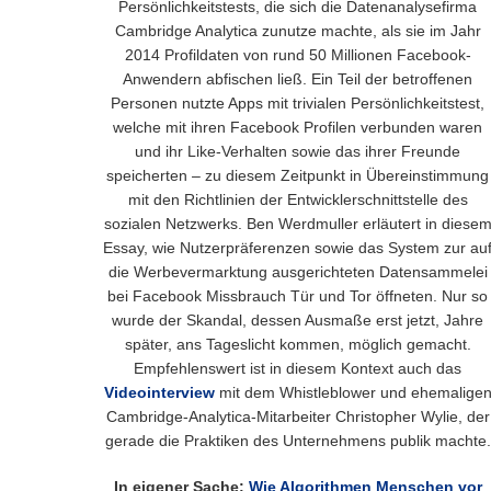
Persönlichkeitstests, die sich die Datenanalysefirma
Cambridge Analytica zunutze machte, als sie im Jahr
2014 Profildaten von rund 50 Millionen Facebook-
Anwendern abfischen ließ. Ein Teil der betroffenen
Personen nutzte Apps mit trivialen Persönlichkeitstest,
welche mit ihren Facebook Profilen verbunden waren
und ihr Like-Verhalten sowie das ihrer Freunde
speicherten – zu diesem Zeitpunkt in Übereinstimmung
mit den Richtlinien der Entwicklerschnittstelle des
sozialen Netzwerks. Ben Werdmuller erläutert in diese
Essay, wie Nutzerpräferenzen sowie das System zur au
die Werbevermarktung ausgerichteten Datensammelei
bei Facebook Missbrauch Tür und Tor öffneten. Nur so
wurde der Skandal, dessen Ausmaße erst jetzt, Jahre
später, ans Tageslicht kommen, möglich gemacht.
Empfehlenswert ist in diesem Kontext auch das
Videointerview
mit dem Whistleblower und ehemalige
Cambridge-Analytica-Mitarbeiter Christopher Wylie, der
gerade die Praktiken des Unternehmens publik machte.
In eigener Sache:
Wie Algorithmen Menschen vor