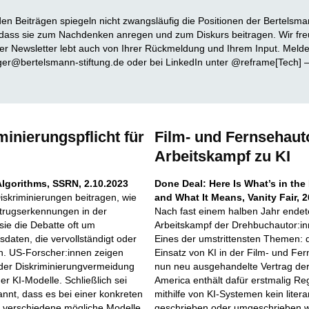
en Beiträgen spiegeln nicht zwangsläufig die Positionen der Bertelsman
, dass sie zum Nachdenken anregen und zum Diskurs beitragen. Wir fr
r Newsletter lebt auch von Ihrer Rückmeldung und Ihrem Input. Melden
iger@bertelsmann-stiftung.de oder bei LinkedIn unter @reframe[Tech] –
minierungspflicht für
Film- und Fernsehaut
Arbeitskampf zu KI
Algorithms, SSRN, 2.10.2023
Done Deal: Here Is What’s in th
skriminierungen beitragen, wie
and What It Means, Vanity Fair, 2
etrugserkennungen in der
Nach fast einem halben Jahr endet
 sie die Debatte oft um
Arbeitskampf der Drehbuchautor:in
sdaten, die vervollständigt oder
Eines der umstrittensten Themen:
en. US-Forscher:innen zeigen
Einsatz von KI in der Film- und Fe
 der Diskriminierungvermeidung
nun neu ausgehandelte Vertrag der 
r KI-Modelle. Schließlich sei
America enthält dafür erstmalig R
annt, dass es bei einer konkreten
mithilfe von KI-Systemen kein litera
 verschiedene mögliche Modelle
geschrieben oder umgeschrieben w