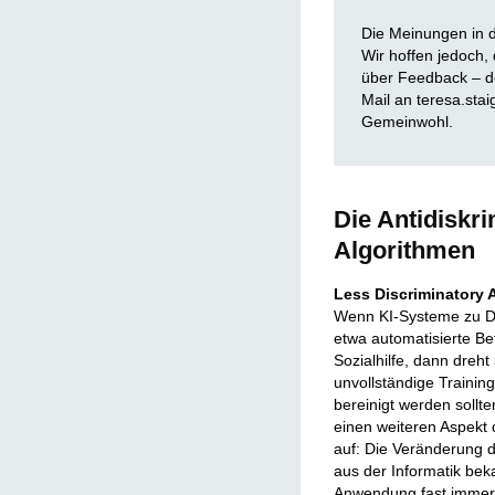
Die Meinungen in d
Wir hoffen jedoch
über Feedback – de
Mail an teresa.sta
Gemeinwohl.
Die Antidiskri
Algorithmen
Less Discriminatory 
Wenn KI-Systeme zu Di
etwa automatisierte B
Sozialhilfe, dann dreht
unvollständige Training
bereinigt werden sollt
einen weiteren Aspekt
auf: Die Veränderung de
aus der Informatik bek
Anwendung fast immer