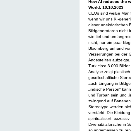
How AI reduces the w
World, 10.10.2023
CEOs sind weiße Männe
wenn wir uns KI-generi
dieser anekdotischen B
Bildgeneratoren nicht 
wie tief und umfangreic
nicht, nur ein paar Be
Bloomberg anhand von 
Verzerrungen bei der 
Angestellten aufzeigte, 
Turk circa 3.000 Bilder
Analyse zeigt plastisch
gesellschaftliche Ster
auch Eingang in Bildg
„indische Person“ kann
und Turban sein und „
zwingend auf Bananenb
Stereotype werden nich
verstärkt: Die Kleidung
spiritualisiert, exzessi
Diversitätsforscherin 
so angemessen zu repr