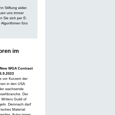
n Stiftung wider.
euen uns immer
 Sie sich per E-
 Algorithmen fürs
oren im
e New WGA Contract
6.9.2023
e vor Kurzem der
nen in den USA.
 der wachsende
rnsehbranche. Der
Writers Guild of
egeln. Demnach darf
risches Material
erden, Autor:innen