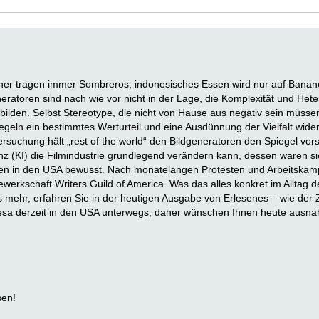
er tragen immer Sombreros, indonesisches Essen wird nur auf Bananen
neratoren sind nach wie vor nicht in der Lage, die Komplexität und Het
bilden. Selbst Stereotype, die nicht von Hause aus negativ sein müsse
egeln ein bestimmtes Werturteil und eine Ausdünnung der Vielfalt wider.
ersuchung hält „rest of the world“ den Bildgeneratoren den Spiegel vor
genz (KI) die Filmindustrie grundlegend verändern kann, dessen waren s
en in den USA bewusst. Nach monatelangen Protesten und Arbeitskampf
werkschaft Writers Guild of America. Was das alles konkret im Alltag d
 mehr, erfahren Sie in der heutigen Ausgabe von Erlesenes – wie der Zuf
resa derzeit in den USA unterwegs, daher wünschen Ihnen heute ausn
sen!