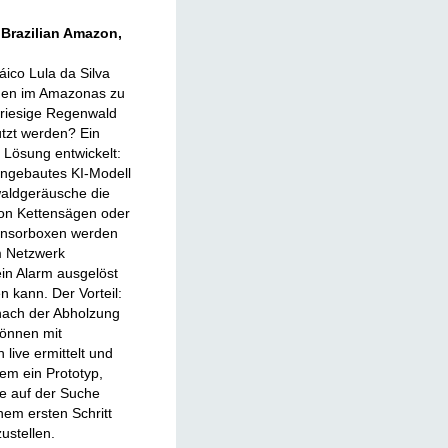
 Brazilian Amazon,
áico Lula da Silva
ngen im Amazonas zu
 riesige Regenwald
tzt werden? Ein
 Lösung entwickelt:
ingebautes KI-Modell
rwaldgeräusche die
on Kettensägen oder
Sensorboxen werden
em Netzwerk
in Alarm ausgelöst
n kann. Der Vorteil:
 nach der Abholzung
können mit
 live ermittelt und
em ein Prototyp,
de auf der Suche
nem ersten Schritt
ustellen.