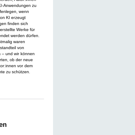
KI-Anwendungen zu
fenlegen, wenn
von KI erzeugt
en finden sich
rstellte Werke für
endet werden dürfen.
stmalig waren
standteil von
 – und wir können
arten, ob der neue
tor:innen vor dem
hte zu schützen.
en