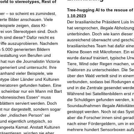
orld to stereotypes, Rest of
Tree-hugging AI to the rescue of
r – so scheint es zumindest,
1.10.2023
erte Bilder anschauen. Viele
Der brasilianische Präsident Luis In
eispiele zeigen, dass KI-
hat versprochen, illegale Abholzu
frei von Stereotypen sind. Doch
unterbinden. Doch wie kann dieser
h sind diese? Dafür reicht es
ausreichend überwacht und geschü
griffe auszuprobieren. Nachdem
brasilianisches Team hat dafür eine
5.000 generierten Bildern
Kleine Boxen mit Mikrofonen. Ein e
Gestaltung von Berufen und
wurde darauf trainiert, typische U
hat nun die Journalistin Victoria
Tiere, Wind oder Regen machen, v
 generiert und untersucht. Ihre
Traktoren zu unterscheiden. Die 
 anhand vieler Beispiele, wie
über den Wald verteilt sind in ein
eotype über Länder und Kulturen
verbunden, sodass bei Rodungen e
eneratoren gefunden haben. Eine
und in die Zentrale gesendet werde
 scheinbar nur ein Mann mit Bart
Während bei Satellitenbildern erst
indonesisches Essen“ muss
die Schuldigen gefunden werden, 
lättern serviert werden. Doch
Soundaufnahmen illegale Aktivitäten
t nur dargestellt, sondern sogar
gestoppt werden. Noch ist das Syst
 der „indischen Person“ sei
aber die Forscher:innen sind gera
v und eigentlich untypisch, so
nach einer Fördergeldern, um in ei
Sangeeta Kamat. Anstatt Kulturen
mehrere hundert Sensorboxen aufz
äsentieren, würden sie eher