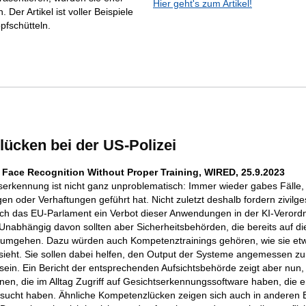
Hier geht's zum Artikel!
 Der Artikel ist voller Beispiele
fschütteln.
ücken bei der US-Polizei
 Face Recognition Without Proper Training, WIRED, 25.9.2023
serkennung ist nicht ganz unproblematisch: Immer wieder gabes Fälle,
n oder Verhaftungen geführt hat. Nicht zuletzt deshalb fordern zivilges
ch das EU-Parlament ein Verbot dieser Anwendungen in der KI-Verord
 Unabhängig davon sollten aber Sicherheitsbehörden, die bereits auf d
umgehen. Dazu würden auch Kompetenztrainings gehören, wie sie etw
sieht. Sie sollen dabei helfen, den Output der Systeme angemessen zu 
zu sein. Ein Bericht der entsprechenden Aufsichtsbehörde zeigt aber nun
nnen, die im Alltag Zugriff auf Gesichtserkennungssoftware haben, die
esucht haben. Ähnliche Kompetenzlücken zeigen sich auch in anderen 