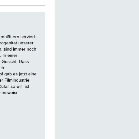
blättern serviert
erogenität unserer
n, sind immer noch
 In einer
s Gesicht. Dass
ich
 gab es jetzt eine
er Filmindustrie
all so will, ist
ahmsweise