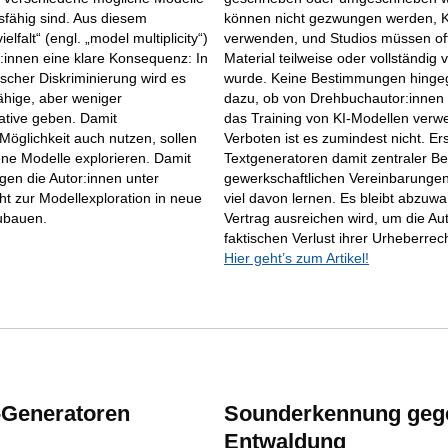
ngsfähig sind. Aus diesem
können nicht gezwungen werden, 
lfalt“ (engl. „model multiplicity“)
verwenden, und Studios müssen of
or:innen eine klare Konsequenz: In
Material teilweise oder vollständig 
ischer Diskriminierung wird es
wurde. Keine Bestimmungen hingeg
ähige, aber weniger
dazu, ob von Drehbuchautor:innen e
native geben. Damit
das Training von KI-Modellen verw
 Möglichkeit auch nutzen, sollen
Verboten ist es zumindest nicht. Er
ne Modelle explorieren. Damit
Textgeneratoren damit zentraler Be
agen die Autor:innen unter
gewerkschaftlichen Vereinbarungen
ht zur Modellexploration in neue
viel davon lernen. Es bleibt abzuw
ubauen.
Vertrag ausreichen wird, um die Au
faktischen Verlust ihrer Urheberrec
Hier geht’s zum Artikel!
-Generatoren
Sounderkennung geg
Entwaldung