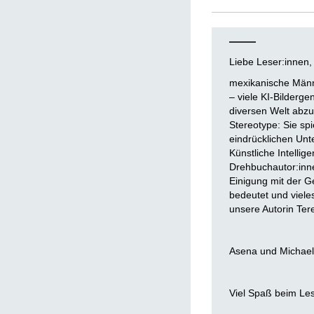
Liebe Leser:innen,
mexikanische Männ
– viele KI-Bilderge
diversen Welt abzu
Stereotype: Sie spi
eindrücklichen Unt
Künstliche Intelli
Drehbuchautor:inn
Einigung mit der Ge
bedeutet und vieles
unsere Autorin Te
Asena und Michael
Viel Spaß beim Le