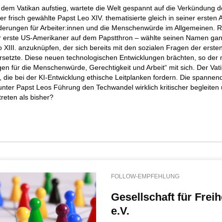
 dem Vatikan aufstieg, wartete die Welt gespannt auf die Verkündung 
r frisch gewählte Papst Leo XIV. thematisierte gleich in seiner ersten 
derungen für Arbeiter:innen und die Menschenwürde im Allgemeinen. R
r erste US-Amerikaner auf dem Papstthron – wählte seinen Namen gan
 XIII. anzuknüpfen, der sich bereits mit den sozialen Fragen der ersten
rsetzte. Diese neuen technologischen Entwicklungen brächten, so der
n für die Menschenwürde, Gerechtigkeit und Arbeit“ mit sich. Der Vati
 die bei der KI-Entwicklung ethische Leitplanken fordern. Die spannende
 unter Papst Leos Führung den Techwandel wirklich kritischer begleiten
reten als bisher?
FOLLOW-EMPFEHLUNG
Gesellschaft für Freih
e.V.