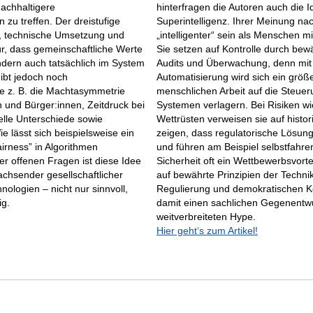
nachhaltigere
hinterfragen die Autoren auch die I
u treffen. Der dreistufige
Superintelligenz. Ihrer Meinung na
, technische Umsetzung und
„intelligenter“ sein als Menschen m
für, dass gemeinschaftliche Werte
Sie setzen auf Kontrolle durch bew
sondern auch tatsächlich im System
Audits und Überwachung, denn mi
ibt jedoch noch
Automatisierung wird sich ein größe
e z. B. die Machtasymmetrie
menschlichen Arbeit auf die Steuer
und Bürger:innen, Zeitdruck bei
Systemen verlagern. Bei Risiken w
relle Unterschiede sowie
Wettrüsten verweisen sie auf histor
ie lässt sich beispielsweise ein
zeigen, dass regulatorische Lösung
airness” in Algorithmen
und führen am Beispiel selbstfahre
er offenen Fragen ist diese Idee
Sicherheit oft ein Wettbewerbsvorteil
chsender gesellschaftlicher
auf bewährte Prinzipien der Techni
ologien – nicht nur sinnvoll,
Regulierung und demokratischen Kon
ig.
damit einen sachlichen Gegenentw
weitverbreiteten Hype.
Hier geht‘s zum Artikel!