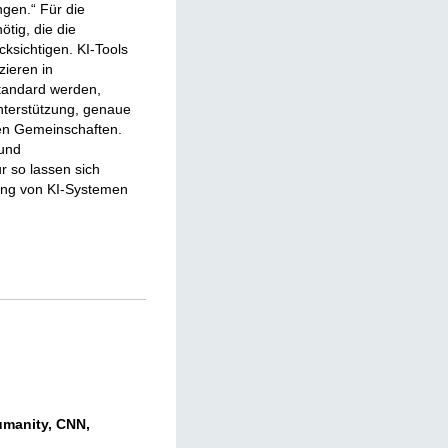
gen.“ Für die
tig, die die
ksichtigen. KI-Tools
ieren in
andard werden,
Unterstützung, genaue
en Gemeinschaften.
 und
r so lassen sich
ung von KI-Systemen
humanity, CNN,