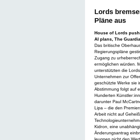
Lords bremsen
Pläne aus
House of Lords push
AI plans, The Guardia
Das britische Oberhau
Regierungspläne gestim
Zugang zu urheberrech
ermöglichen würden. M
unterstützten die Lord
Unternehmen zur Offe
geschützte Werke sie 
Abstimmung folgt auf e
Hunderten Künstler:in
darunter Paul McCartn
Lipa – die den Premier
Arbeit nicht auf Gehei
Technologieunternehm
Kidron, eine unabhäng
Änderungsantrag einbra
leugnen nicht den Wert