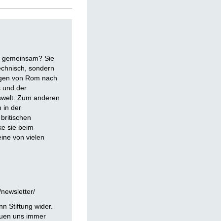
us gemeinsam? Sie
 technisch, sondern
Bogen von Rom nach
 und der
tswelt. Zum anderen
 in der
britischen
ke sie beim
eine von vielen
newsletter/
n Stiftung wider.
euen uns immer