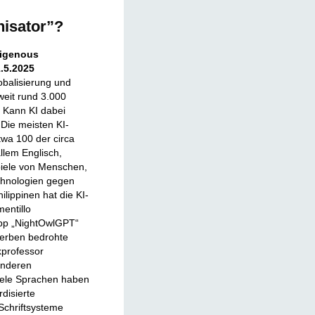
nisator”?
digenous
.5.2025
obalisierung und
weit rund 3.000
 Kann KI dabei
 Die meisten KI-
twa 100 der circa
llem Englisch,
ispiele von Menschen,
echnologien gegen
ilippinen hat die KI-
entillo
App „NightOwlGPT“
sterben bedrohte
kprofessor
onderen
ele Sprachen haben
disierte
Schriftsysteme