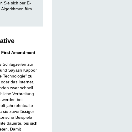
 Sie sich per E-
 Algorithmen fürs
ative
t First Amendment
 Schlagzeilen zur
n und Sayash Kapoor
le Technologie“ zu
t oder das Internet.
oden zwar schnell
chliche Verbreitung
o werden bei
oft jahrzehntealte
a sie zuverlässiger
torische Beispiele
nte dauerte, bis sich
lteten. Damit