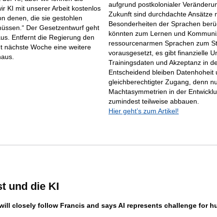
aufgrund postkolonialer Veränderun
r KI mit unserer Arbeit kostenlos
Zukunft sind durchdachte Ansätze nö
n denen, die sie gestohlen
Besonderheiten der Sprachen berüc
üssen.“ Der Gesetzentwurf geht
könnten zum Lernen und Kommuniz
us. Entfernt die Regierung den
ressourcenarmen Sprachen zum St
t nächste Woche eine weitere
vorausgesetzt, es gibt finanzielle 
haus.
Trainingsdaten und Akzeptanz in d
Entscheidend bleiben Datenhoheit
gleichberechtigter Zugang, denn nu
Machtasymmetrien in der Entwickl
zumindest teilweise abbauen.
Hier geht’s zum Artikel!
t und die KI
ill closely follow Francis and says AI represents challenge for 