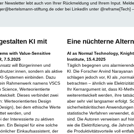
r Newsletter lebt auch von Ihrer Rückmeldung und Ihrem Input. Melden
iger@bertelsmann-stiftung.de oder bei LinkedIn unter @reframe[Tech] –
gestalten KI mit
Eine nüchterne Altern
ems with Value-Sensitive
AI as Normal Technology, Knigh
, 7.5.2025
Institute, 15.4.2025
nsatz will Bürgerinnen und
Täglich begegnen uns alarmierende
dnutzer:innen, sondern als aktive
KI. Die Forscher Arvind Narayana
n KI-Systemen einbinden. Dazu
schlagen jedoch vor, KI als „norma
n ein Rahmenwerk namens VSCS
betrachten – ähnlich wie Elektrizitä
n Science, Werteorientierte
Ihr Kernargument ist, dass KI-Meth
twickelt. Dieses verbindet zwei
weiterentwickelt werden, ihre tatsä
n: Werteorientiertes Design
aber sehr viel langsamer erfolgt. S
Design), bei dem ethische Werte
sicherheitskritischen Anwendungen 
ttet werden, und
statistische Verfahren verwendet, d
 der Interessierte zu aktiven
sind. Die Autoren verweisen auf his
n. Ein Beispiel für eine solche
wie die Elektrifizierung, die Jahrzeh
önlicher Einkaufsassistent, der
die Produktivitätsvorteile voll entfa