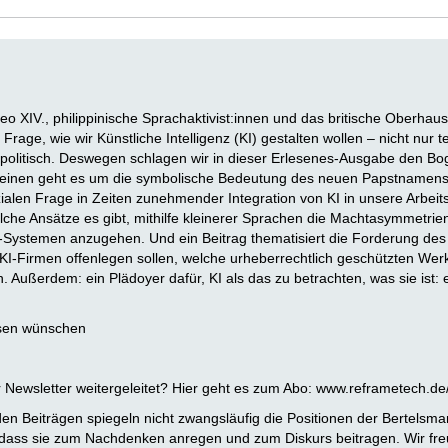
o XIV., philippinische Sprachaktivist:innen und das britische Oberha
er Frage, wie wir Künstliche Intelligenz (KI) gestalten wollen – nicht nur
d politisch. Deswegen schlagen wir in dieser Erlesenes-Ausgabe den 
einen geht es um die symbolische Bedeutung des neuen Papstnamens
ialen Frage in Zeiten zunehmender Integration von KI in unsere Arbei
welche Ansätze es gibt, mithilfe kleinerer Sprachen die Machtasymmetrien
-Systemen anzugehen. Und ein Beitrag thematisiert die Forderung des 
I-Firmen offenlegen sollen, welche urheberrechtlich geschützten Wer
 Außerdem: ein Plädoyer dafür, KI als das zu betrachten, was sie ist: 
esen wünschen
 Newsletter weitergeleitet? Hier geht es zum Abo: www.reframetech.de/
en Beiträgen spiegeln nicht zwangsläufig die Positionen der Bertelsman
, dass sie zum Nachdenken anregen und zum Diskurs beitragen. Wir fr