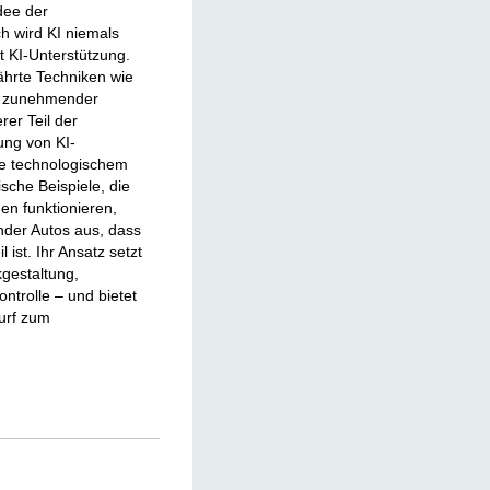
dee der
ch wird KI niemals
it KI-Unterstützung.
ährte Techniken wie
t zunehmender
rer Teil der
ung von KI-
ie technologischem
ische Beispiele, die
en funktionieren,
nder Autos aus, dass
 ist. Ihr Ansatz setzt
kgestaltung,
trolle – und bietet
urf zum