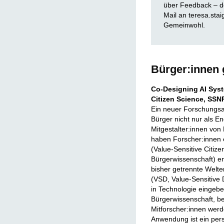
über Feedback – de
Mail an teresa.sta
Gemeinwohl.
Bürger:innen 
Co-Designing AI Syst
Citizen Science, SSNR
Ein neuer Forschungsa
Bürger nicht nur als En
Mitgestalter:innen vo
haben Forscher:inne
(Value-Sensitive Citize
Bürgerwissenschaft) en
bisher getrennte Welte
(VSD, Value-Sensitive 
in Technologie eingebe
Bürgerwissenschaft, bei
Mitforscher:innen werde
Anwendung ist ein pers