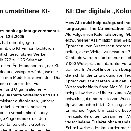
 umstrittene KI-
KI: Der digitale „Kolo
How AI could help safeguard In
languages, The Conversation, 11
es back against government’s
Als Folgen von Kolonialisierung, Gl
n, 12.5.2025
erzwungener Assimilation sind welt
s hat erneut gegen
Sprachen vom Aussterben bedroht.
mt, die KI-Firmen leichteren
helfen, diese Vielfalt zu bewahren?
tlich geschützten Werken
Chatbots werden nämlich nur mit e
it 272 zu 125 Stimmen
7.000 Weltsprachen, darunter vor a
s einen Änderungsantrag, der KI-
trainiert. Im Artikel finden sich Be
nlegung zwingen würde, welche
die sich für die Entwicklung von T
in ihren Modellen verwenden. Die
Sprachverlust einsetzen. Auf den Ph
inen offenen Brief von
Wissenschaftlerin Anna Mae Yu Lam
nen und Organisationen –
beispielsweise die Übersetzungs-
ey, Jeanette Winterson und Dua
entwickelt, die neun teils vom Aus
minister aufforderten, „unsere
Sprachen unterstützt. Der Linguisti
ß mächtiger ausländischer
Emmanuel Ngué Um fasst die bes
en zu verschenken“. Lady
Herausforderungen zusammen: „Vi
ige Abgeordnete, die den
verschiedene Dialekte ohne standar
chte, betonte: „Kreative
Schreibweise oder konkurrierende 
 der KI, aber wir lehnen die