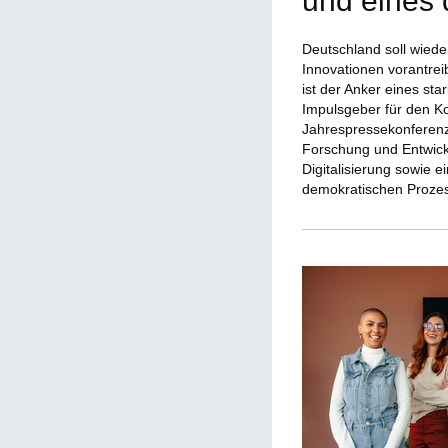
und eines 
Deutschland soll wied
Innovationen vorantrei
ist der Anker eines st
Impulsgeber für den Ko
Jahrespressekonferenz 
Forschung und Entwick
Digitalisierung sowie 
demokratischen Proze