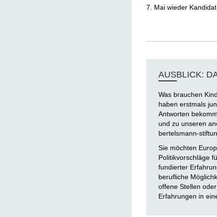
7. Mai wieder Kandidat
AUSBLICK: D
Was brauchen Kinde
haben erstmals ju
Antworten bekomme
und zu unseren and
bertelsmann-stiftu
Sie möchten Europa
Politikvorschläge f
fundierter Erfahrun
berufliche Möglich
offene Stellen ode
Erfahrungen in ei