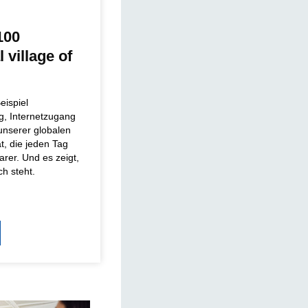
100
 village of
eispiel
g, Internetzugang
 unserer globalen
t, die jeden Tag
arer. Und es zeigt,
ch steht.