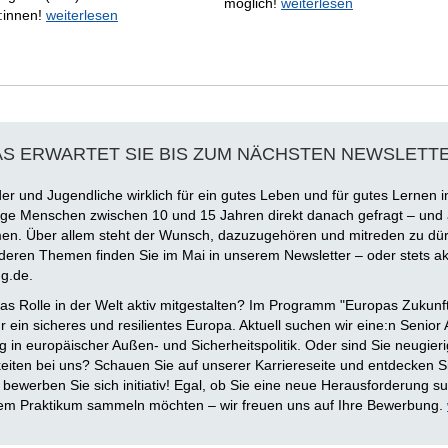
möglich!
weiterlesen
:innen!
weiterlesen
AS ERWARTET SIE BIS ZUM NÄCHSTEN NEWSLETT
r und Jugendliche wirklich für ein gutes Leben und für gutes Lernen i
nge Menschen zwischen 10 und 15 Jahren direkt danach gefragt – und 
n. Über allem steht der Wunsch, dazuzugehören und mitreden zu dür
eren Themen finden Sie im Mai in unserem Newsletter – oder stets akt
ng.de.
s Rolle in der Welt aktiv mitgestalten? Im Programm "Europas Zukunft
ür ein sicheres und resilientes Europa. Aktuell suchen wir eine:n Senior
g in europäischer Außen- und Sicherheitspolitik. Oder sind Sie neugier
keiten bei uns? Schauen Sie auf unserer Karriereseite und entdecken 
r bewerben Sie sich initiativ! Egal, ob Sie eine neue Herausforderung s
nem Praktikum sammeln möchten – wir freuen uns auf Ihre Bewerbung.