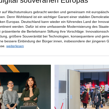
digital souveränen Europas"
er auf Wachstumskurs gebracht werden und gemeinsam mit europäisch
ben. Denn Wohlstand ist ein wichtiger Garant einer stabilen Demokratie.
arken Europas. Deutschland kann wieder ein führendes Land der Innova
ntinent werden. Dafür ist eine umfassende Modernisierung des Staate
präsentierte die Bertelsmann Stiftung ihre Vorschläge: Innovationss
lung, größere Souveränität bei Technologien, konsequentere und geme
eine bessere Einbindung der Bürger:innen, insbesondere der jüngeren Ge
sse.
weiterlesen