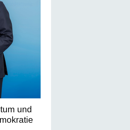
stum und
emokratie