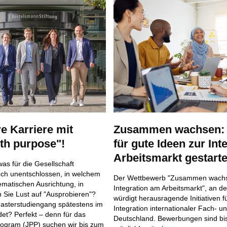
re Karriere mit
Zusammen wachsen: 
th purpose"!
für gute Ideen zur Int
Arbeitsmarkt gestarte
as für die Gesellschaft
och unentschlossen, in welchem
Der Wettbewerb "Zusammen wachse
ematischen Ausrichtung, in
Integration am Arbeitsmarkt", an de
Sie Lust auf "Ausprobieren"?
würdigt herausragende Initiativen fü
asterstudiengang spätestens im
Integration internationaler Fach- un
t? Perfekt – denn für das
Deutschland. Bewerbungen sind bis
rogram (JPP) suchen wir bis zum