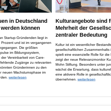
uen in Deutschland
Kulturangebote sind f
 werden können
Mehrheit der Gesellsc
zentraler Bedeutung
an Startup-Gründenden liegt in
9 Prozent und ist im vergangenen
Kultur ist ein wesentlicher Bestandt
ckgegangen. Die größten
gesellschaftlichen Zusammenhalts 
pulse im Bildungssystem,
spielt eine essenzielle Rolle für di
 der Vereinbarkeit von Care-
zeigt der neue Relevanzmonitor Kul
e fehlende Zugänge zu relevanten
Mohn Stiftung. Besonders unter j
könnten Gründerinnen zu den
wächst die Erwartung, dass kulturel
ner neuen Wachstumsphase im
eine aktivere Rolle in gesellschaftl
rden.
weiterlesen
übernehmen.
weiterlesen