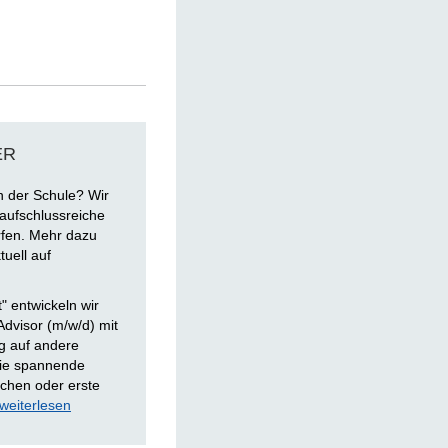
ER
n der Schule? Wir
aufschlussreiche
fen. Mehr dazu
uell auf
" entwickeln wir
 Advisor (m/w/d) mit
ig auf andere
Sie spannende
uchen oder erste
weiterlesen