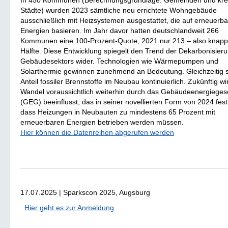
In 450 Kommunen (Berechnungsgrundlage: Gemeinden und krei
Städte) wurden 2023 sämtliche neu errichtete Wohngebäude
ausschließlich mit Heizsystemen ausgestattet, die auf erneuerb
Energien basieren. Im Jahr davor hatten deutschlandweit 266
Kommunen eine 100-Prozent-Quote, 2021 nur 213 – also knapp
Hälfte. Diese Entwicklung spiegelt den Trend der Dekarbonisier
Gebäudesektors wider. Technologien wie Wärmepumpen und
Solarthermie gewinnen zunehmend an Bedeutung. Gleichzeitig s
Anteil fossiler Brennstoffe im Neubau kontinuierlich. Zukünftig wi
Wandel voraussichtlich weiterhin durch das Gebäudeenergieges
(GEG) beeinflusst, das in seiner novellierten Form von 2024 fest
dass Heizungen in Neubauten zu mindestens 65 Prozent mit
erneuerbaren Energien betrieben werden müssen.
Hier können die Datenreihen abgerufen werden
17.07.2025 | Sparkscon 2025, Augsburg
Hier geht es zur Anmeldung