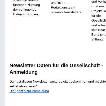
sowie die weiter-
und Vorh
und ist im
führende Nutzung
rund um 
Redaktionsteam
der vorliegenden
Projekt D
unseres Newsletters.
Daten in Studien.
für die
Gesellsch
und arbei
seit 1998 
Bertelsm
Stiftung.
Newsletter Daten für die Gesellschaft -
Anmeldung
Du hast diesen Newsletter weitergeleitet bekommen und möchte
selbst abonnieren?
Hier geht’s zur Anmeldung