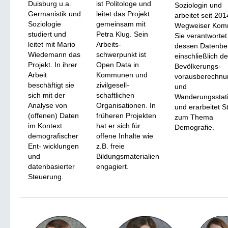
Duisburg u.a.
ist Politologe und
Soziologin und
Germanistik und
leitet das Projekt
arbeitet seit 20
Soziologie
gemeinsam mit
Wegweiser Kom
studiert und
Petra Klug. Sein
Sie verantwortet
leitet mit Mario
Arbeits-
dessen Datenbe
Wiedemann das
schwerpunkt ist
einschließlich de
Projekt. In ihrer
Open Data in
Bevölkerungs-
Arbeit
Kommunen und
vorausberechnu
beschäftigt sie
zivilgesell-
und
sich mit der
schaftlichen
Wanderungsstati
Analyse von
Organisationen. In
und erarbeitet S
(offenen) Daten
früheren Projekten
zum Thema
im Kontext
hat er sich für
Demografie.
demografischer
offene Inhalte wie
Ent- wicklungen
z.B. freie
und
Bildungsmaterialien
datenbasierter
engagiert.
Steuerung.