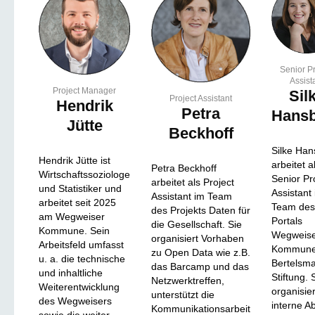
Senior Pr
Assist
Project Manager
Sil
Project Assistant
Hendrik
Petra
Hans
Jütte
Beckhoff
Silke Han
Hendrik Jütte ist
arbeitet a
Petra Beckhoff
Wirtschaftssoziologe
Senior Pr
arbeitet als Project
und Statistiker und
Assistant
Assistant im Team
arbeitet seit 2025
Team des
des Projekts Daten für
am Wegweiser
Portals
die Gesellschaft. Sie
Kommune. Sein
Wegweis
organisiert Vorhaben
Arbeitsfeld umfasst
Kommune
zu Open Data wie z.B.
u. a. die technische
Bertelsm
das Barcamp und das
und inhaltliche
Stiftung. 
Netzwerktreffen,
Weiterentwicklung
organisier
unterstützt die
des Wegweisers
interne A
Kommunikationsarbeit