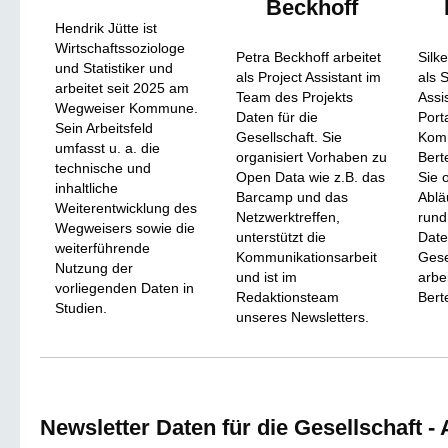
Beckhoff
Hendrik Jütte ist
Wirtschaftssoziologe
Petra Beckhoff arbeitet
Silk
und Statistiker und
als Project Assistant im
als 
arbeitet seit 2025 am
Team des Projekts
Assi
Wegweiser Kommune.
Daten für die
Port
Sein Arbeitsfeld
Gesellschaft. Sie
Kom
umfasst u. a. die
organisiert Vorhaben zu
Bert
technische und
Open Data wie z.B. das
Sie 
inhaltliche
Barcamp und das
Ablä
Weiterentwicklung des
Netzwerktreffen,
rund
Wegweisers sowie die
unterstützt die
Date
weiterführende
Kommunikationsarbeit
Gese
Nutzung der
und ist im
arbei
vorliegenden Daten in
Redaktionsteam
Bert
Studien.
unseres Newsletters.
Newsletter Daten für die Gesellschaft 