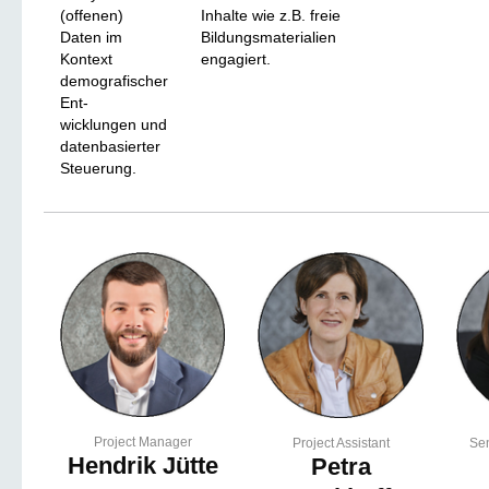
(offenen)
Inhalte wie z.B. freie
Daten im
Bildungsmaterialien
Kontext
engagiert.
demografischer
Ent-
wicklungen und
datenbasierter
Steuerung.
Project Manager
Project Assistant
Sen
Hendrik Jütte
Petra