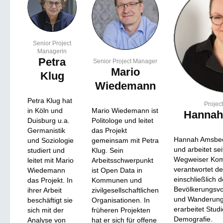
Senior Project
Managerin
Petra
Senior Project Manager
Mario
Klug
Wiedemann
Petra Klug hat
Projec
in Köln und
Mario Wiedemann ist
Hannah
Duisburg u.a.
Politologe und leitet
Germanistik
das Projekt
Hannah Amsbeck
und Soziologie
gemeinsam mit Petra
und arbeitet se
studiert und
Klug. Sein
Wegweiser Kom
leitet mit Mario
Arbeitsschwerpunkt
verantwortet d
Wiedemann
ist Open Data in
einschließlich d
das Projekt. In
Kommunen und
Bevölkerungsv
ihrer Arbeit
zivilgesellschaftlichen
und Wanderungs
beschäftigt sie
Organisationen. In
erarbeitet Stu
sich mit der
früheren Projekten
Demografie.
Analyse von
hat er sich für offene