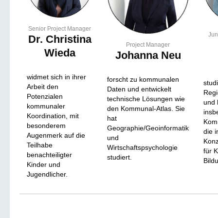
Senior Project Manager
Jun
Dr. Christina
Project Manager
Wieda
Johanna Neu
widmet sich in ihrer
forscht zu kommunalen
stud
Arbeit den
Daten und entwickelt
Regi
Potenzialen
technische Lösungen wie
und 
kommunaler
den Kommunal-Atlas. Sie
insb
Koordination, mit
hat
Komm
besonderem
Geographie/Geoinformatik
die 
Augenmerk auf die
und
Konz
Teilhabe
Wirtschaftspsychologie
für 
benachteiligter
studiert.
Bild
Kinder und
Jugendlicher.