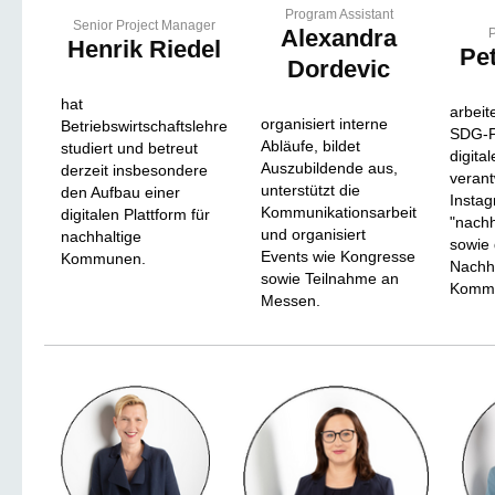
Program Assistant
Senior Project Manager
Alexandra
P
Henrik Riedel
Pe
Dordevic
hat
arbeit
organisiert interne
Betriebswirtschaftslehre
SDG-P
Abläufe, bildet
studiert und betreut
digita
Auszubildende aus,
derzeit insbesondere
verant
unterstützt die
den Aufbau einer
Insta
Kommunikationsarbeit
digitalen Plattform für
"nach
und organisiert
nachhaltige
sowie 
Events wie Kongresse
Kommunen.
Nachha
sowie Teilnahme an
Kommu
Messen.