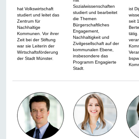
hat
Sozialwissenschaften
hat Volkswirtschaft
ist D
studiert und bearbeitet
studiert und leitet das
wisse
die Themen
Zentrum für
seit 
Bürgerschaftliches
Nachhaltige
Berte
Engagement,
Kommunen. Vor ihrer
tätig.
Nachhaltigkeit und
Zeit bei der Stiftung
veran
Zivilgesellschaft auf der
war sie Leiterin der
Komm
kommunalen Ebene,
Wirtschaftsförderung
Vera
insbesondere das
der Stadt Münster.
bspw
Programm Engagierte
Komm
Stadt.