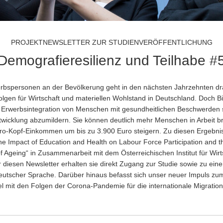
PROJEKTNEWSLETTER ZUR STUDIENVERÖFFENTLICHUNG
Demografieresilienz und Teilhabe #
erbspersonen an der Bevölkerung geht in den nächsten Jahrzehnten dr
olgen für Wirtschaft und materiellen Wohlstand in Deutschland. Doch B
 Erwerbsintegration von Menschen mit gesundheitlichen Beschwerden s
twicklung abzumildern. Sie können deutlich mehr Menschen in Arbeit b
 Pro-Kopf-Einkommen um bis zu 3.900 Euro steigern. Zu diesen Ergebn
The Impact of Education and Health on Labour Force Participation and
Ageing“ in Zusammenarbeit mit dem Österreichischen Institut für Wir
 diesen Newsletter erhalten sie direkt Zugang zur Studie sowie zu ei
eutscher Sprache. Darüber hinaus befasst sich unser neuer Impuls z
 mit den Folgen der Corona-Pandemie für die internationale Migratio