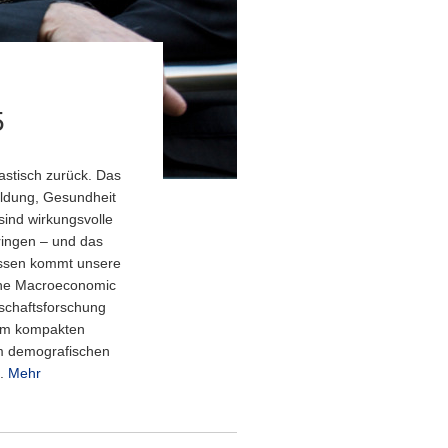
5
astisch zurück. Das
ildung, Gesundheit
ind wirkungsvolle
ringen – und das
issen kommt unsere
 the Macroeconomic
tschaftsforschung
nem kompakten
um demografischen
n.
Mehr