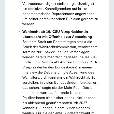
Vertrauenswürdigkeit stellen – gleichzeitig ist
ein effektives Kontrollgremium auf breite
parlamentarische Repräsentanz angewiesen,
um seiner demokratischen Funktion gerecht zu
werden.
Wahlrecht ab 16: CSU-Vizepräsidentin
überrascht mit Offenheit zur Absenkung –
Seit dem Streit um Paritätsfragen stockt die
Arbeit der Wahlrechtskommission, verabredete
Termine zur Entwicklung von Vorschlägen
wurden bereits mehrfach gerissen (neues Ziel
Ende Juni). Nun belebt Andrea Lindholz (CSU-
Vizepräsidentin des Bundestages) in einem
Interview die Debatte um die Absenkung des
Wahlalters. „Ich kann mir ein Wahlrecht ab 16
vorstellen, in vielen Bundesländern funktioniert
das schon.“ sagte sie der Main-Post. Das ist
bemerkenswert, da führende Unions-
Politiker:innen sich bisher eher zurückhaltend
bis ablehnend geäußert hatten. Ab 2027
können 16-Jährige in acht Bundesländern
wählen. Für die geplante Bundestagswahl im