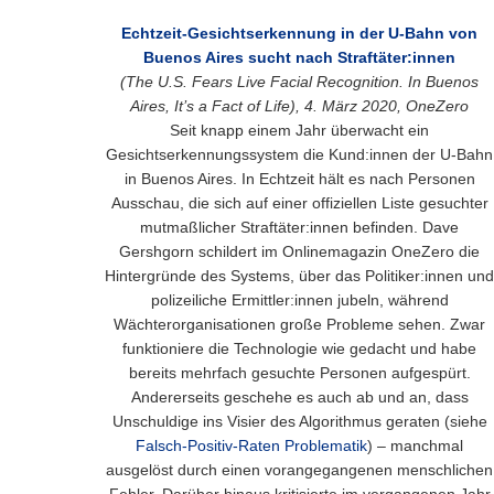
Echtzeit-Gesichtserkennung in der U-Bahn von
Buenos Aires sucht nach Straftäter:innen
(The U.S. Fears Live Facial Recognition. In Buenos
Aires, It’s a Fact of Life), 4. März 2020, OneZero
Seit knapp einem Jahr überwacht ein
Gesichtserkennungssystem die Kund:innen der U-Bahn
in Buenos Aires. In Echtzeit hält es nach Personen
Ausschau, die sich auf einer offiziellen Liste gesuchter
mutmaßlicher Straftäter:innen befinden. Dave
Gershgorn schildert im Onlinemagazin OneZero die
Hintergründe des Systems, über das Politiker:innen und
polizeiliche Ermittler:innen jubeln, während
Wächterorganisationen große Probleme sehen. Zwar
funktioniere die Technologie wie gedacht und habe
bereits mehrfach gesuchte Personen aufgespürt.
Andererseits geschehe es auch ab und an, dass
Unschuldige ins Visier des Algorithmus geraten (siehe
Falsch-Positiv-Raten Problematik
) – manchmal
ausgelöst durch einen vorangegangenen menschlichen
Fehler. Darüber hinaus kritisierte im vergangenen Jahr